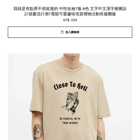
我就是有點胖不然挺瘦的 中性短袖T恤 8色 文字中文漢字梗圖設
計插畫流行潮T寬鬆可愛趣味現貨禮物活動班服團服
NT$ 399
加入購物車