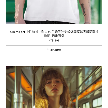
turn me off 中性短袖 T恤 白色 手繪設計美式休閒寬鬆團服活動禮
物潮T插畫可愛
NT$ 299
加入購物車