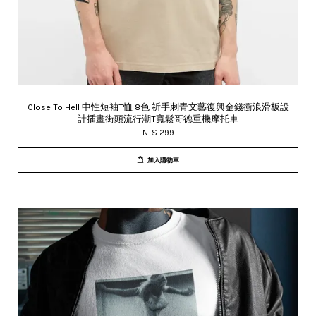
Close To Hell 中性短袖T恤 8色 祈手刺青文藝復興金錢衝浪滑板設
計插畫街頭流行潮T寬鬆哥德重機摩托車
NT$ 299
加入購物車