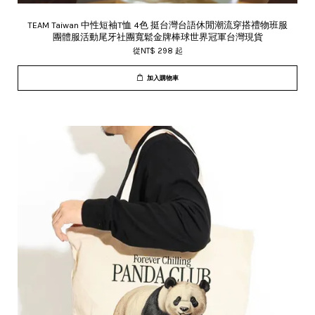
TEAM Taiwan 中性短袖T恤 4色 挺台灣台語休閒潮流穿搭禮物班服
團體服活動尾牙社團寬鬆金牌棒球世界冠軍台灣現貨
從
NT$ 298
起
加入購物車