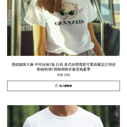
墨鏡貓咪大麻 中性短袖T恤 白色 美式休閒寬鬆可愛插畫設計情侶
動物狗潮T禮物潮牌衣服塗鴉夏季
NT$ 299
加入購物車