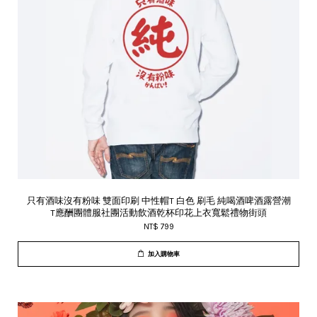
只有酒味沒有粉味 雙面印刷 中性帽T 白色 刷毛 純喝酒啤酒露營潮
T應酬團體服社團活動飲酒乾杯印花上衣寬鬆禮物街頭
NT$ 799
加入購物車