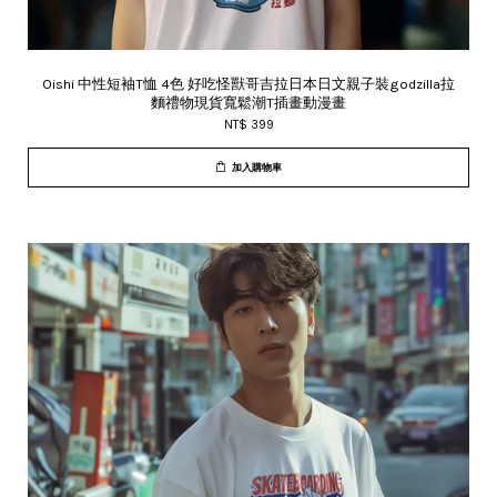
Oishi 中性短袖T恤 4色 好吃怪獸哥吉拉日本日文親子裝godzilla拉
麵禮物現貨寬鬆潮T插畫動漫畫
NT$ 399
加入購物車