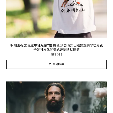
明知山有虎 兒童中性短袖T恤 白色 別去明知山服飾童裝嬰幼兒親
子裝可愛休閒美式趣味幽默搞笑
NT$ 399
加入購物車