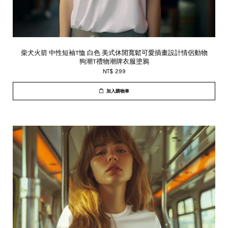
柴犬火箭 中性短袖T恤 白色 美式休閒寬鬆可愛插畫設計情侶動物
狗潮T禮物潮牌衣服塗鴉
NT$ 299
加入購物車