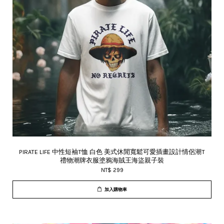
PIRATE LIFE 中性短袖T恤 白色 美式休閒寬鬆可愛插畫設計情侶潮T
禮物潮牌衣服塗鴉海賊王海盜親子裝
NT$ 299
加入購物車