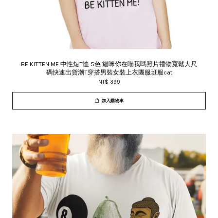
BE KITTEN ME 中性短T恤 5色 貓咪你在喵我嗎照片禮物寬鬆大尺
碼快速出貨潮T穿搭男裝女裝上衣團服班服cat
NT$ 399
加入購物車