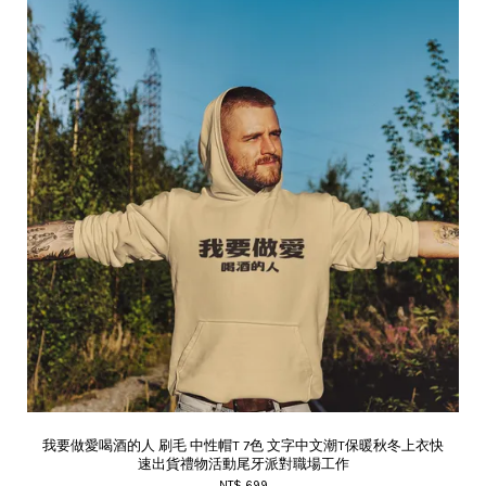
我要做愛喝酒的人 刷毛 中性帽T 7色 文字中文潮T保暖秋冬上衣快
速出貨禮物活動尾牙派對職場工作
NT$ 699