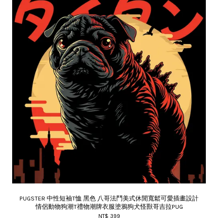
PUGSTER 中性短袖T恤 黑色 八哥法鬥美式休閒寬鬆可愛插畫設計
情侶動物狗潮T禮物潮牌衣服塗鴉狗犬怪獸哥吉拉PUG
NT$ 399