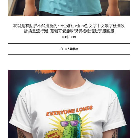
我就是有點胖不然挺瘦的 中性短袖T恤 8色 文字中文漢字梗圖設
計插畫流行潮T寬鬆可愛趣味現貨禮物活動班服團服
NT$ 399
加入購物車