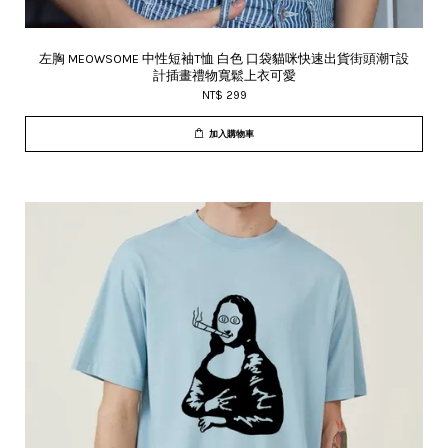
左胸 MEOWSOME 中性短袖T恤 白色 口袋貓咪快速出貨街頭潮T設
計插畫禮物寬鬆上衣可愛
NT$ 299
加入購物車