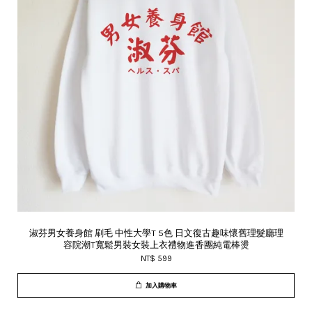
淑芬男女養身館 刷毛 中性大學T 5色 日文復古趣味懷舊理髮廳理
容院潮T寬鬆男裝女裝上衣禮物進香團純電棒燙
NT$ 599
加入購物車