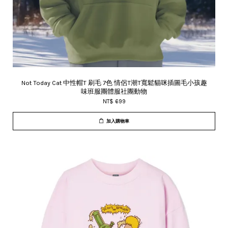
Not Today Cat 中性帽T 刷毛 7色 情侶T潮T寬鬆貓咪插圖毛小孩趣
味班服團體服社團動物
NT$ 699
加入購物車