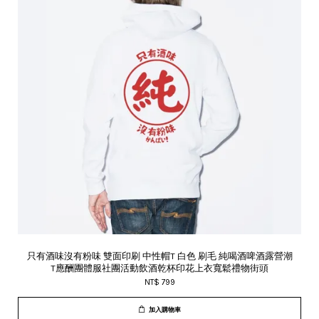
只有酒味沒有粉味 雙面印刷 中性帽T 白色 刷毛 純喝酒啤酒露營潮
T應酬團體服社團活動飲酒乾杯印花上衣寬鬆禮物街頭
NT$ 799
加入購物車