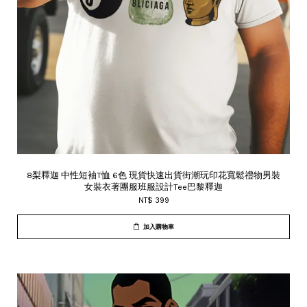
8梨釋迦 中性短袖T恤 6色 現貨快速出貨街潮玩印花寬鬆禮物男裝
女裝衣著團服班服設計Tee巴黎釋迦
NT$ 399
加入購物車