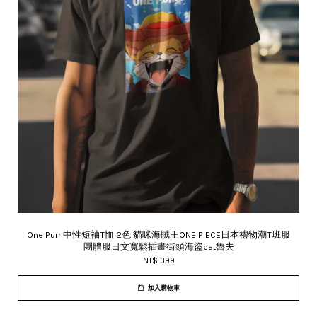
One Purr 中性短袖T恤 2色 貓咪海賊王ONE PIECE日本禮物潮T班服
團體服日文寬鬆插畫街頭海盜cat魯夫
NT$ 399
加入購物車