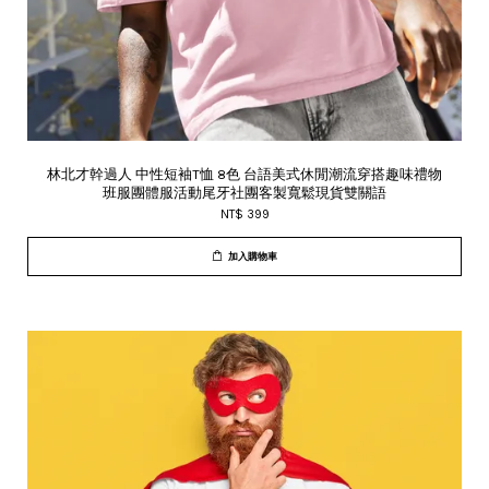
林北才幹過人 中性短袖T恤 8色 台語美式休閒潮流穿搭趣味禮物
班服團體服活動尾牙社團客製寬鬆現貨雙關語
NT$ 399
加入購物車