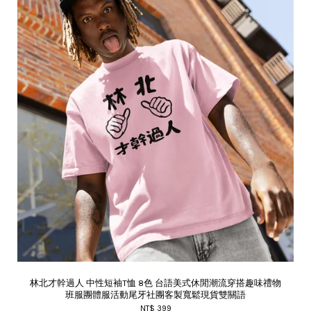
林北才幹過人 中性短袖T恤 8色 台語美式休閒潮流穿搭趣味禮物
班服團體服活動尾牙社團客製寬鬆現貨雙關語
NT$ 399