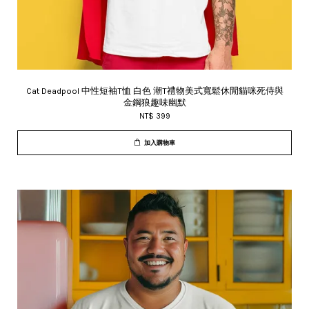
Cat Deadpool 中性短袖T恤 白色 潮T禮物美式寬鬆休閒貓咪死侍與
金鋼狼趣味幽默
NT$ 399
加入購物車