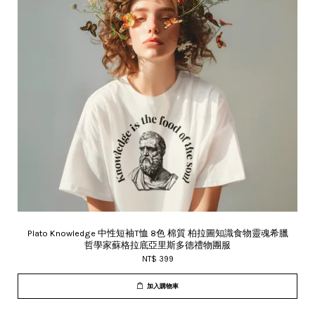
Plato Knowledge 中性短袖T恤 8色 棉質 柏拉圖知識食物靈魂希臘
哲學家蘇格拉底亞里斯多德禮物團服
NT$ 399
加入購物車