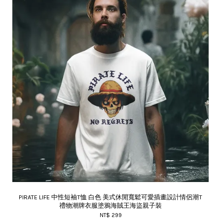
PIRATE LIFE 中性短袖T恤 白色 美式休閒寬鬆可愛插畫設計情侶潮T
禮物潮牌衣服塗鴉海賊王海盜親子裝
NT$ 299