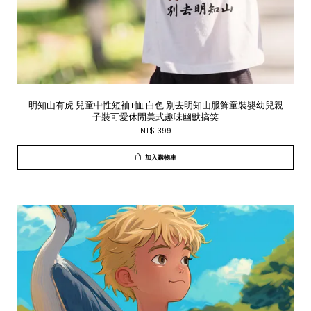
明知山有虎 兒童中性短袖T恤 白色 別去明知山服飾童裝嬰幼兒親
子裝可愛休閒美式趣味幽默搞笑
NT$ 399
加入購物車