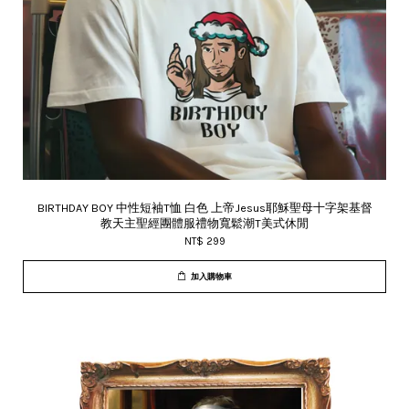
BIRTHDAY BOY 中性短袖T恤 白色 上帝Jesus耶穌聖母十字架基督
教天主聖經團體服禮物寬鬆潮T美式休閒
NT$ 299
加入購物車