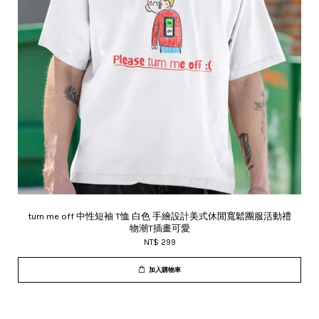
turn me off 中性短袖 T恤 白色 手繪設計美式休閒寬鬆團服活動禮
物潮T插畫可愛
NT$ 299
加入購物車