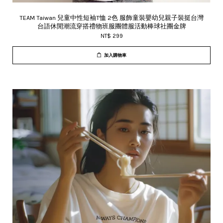
TEAM Taiwan 兒童中性短袖T恤 2色 服飾童裝嬰幼兒親子裝挺台灣
台語休閒潮流穿搭禮物班服團體服活動棒球社團金牌
NT$ 299
加入購物車