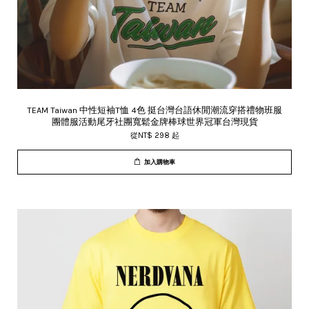
TEAM Taiwan 中性短袖T恤 4色 挺台灣台語休閒潮流穿搭禮物班服
團體服活動尾牙社團寬鬆金牌棒球世界冠軍台灣現貨
從
NT$ 298
起
加入購物車