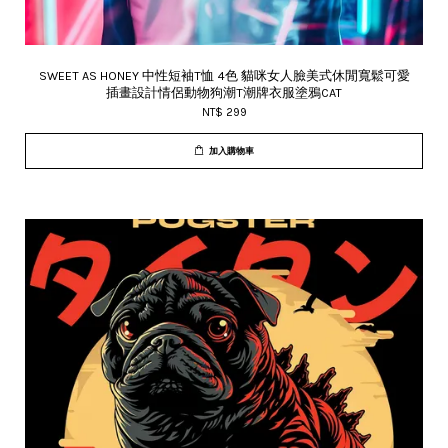
SWEET AS HONEY 中性短袖T恤 4色 貓咪女人臉美式休閒寬鬆可愛
插畫設計情侶動物狗潮T潮牌衣服塗鴉CAT
NT$ 299
加入購物車