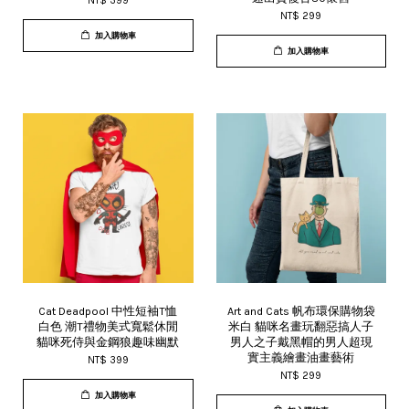
NT$ 399
NT$ 299
加入購物車
加入購物車
Cat Deadpool 中性短袖T恤
Art and Cats 帆布環保購物袋
白色 潮T禮物美式寬鬆休閒
米白 貓咪名畫玩翻惡搞人子
貓咪死侍與金鋼狼趣味幽默
男人之子戴黑帽的男人超現
實主義繪畫油畫藝術
NT$ 399
NT$ 299
加入購物車