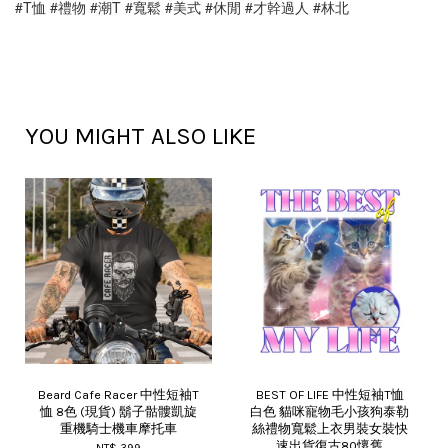
#T恤 #禮物 #潮T #寬鬆 #美式 #休閒 #才幹過人 #林北
YOU MIGHT ALSO LIKE
Beard Cafe Racer 中性短袖T
BEST OF LIFE 中性短袖T恤
恤 8色 (現貨) 鬍子骷髏凱旋
白色 貓咪寵物毛小孩狗泰勒
重機騎士機車摩托車
絲禮物寬鬆上衣男裝女裝快
速出貨復古80懷舊