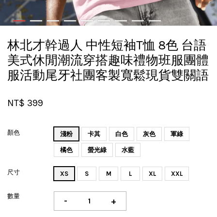
林北才幹過人 中性短袖T恤 8色 台語
美式休閒潮流穿搭趣味禮物班服團體
服活動尾牙社團客製寬鬆現貨雙關語
NT$ 399
顏色
淺粉
卡其
白色
灰色
軍綠
橘色
螢光綠
水藍
尺寸
XS
S
M
L
XL
XXL
數量
-
+