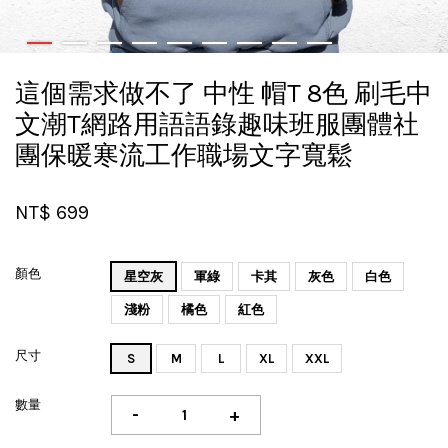
這個需求做不了 中性 帽T 8色 刷毛中
文潮T網路用語語錄趣味班服團體社
團保暖寒流工作職場文字寬鬆
NT$ 699
顏色
星空灰
軍綠
卡其
灰色
白色
淺粉
橘色
紅色
尺寸
S
M
L
XL
XXL
數量
-
+