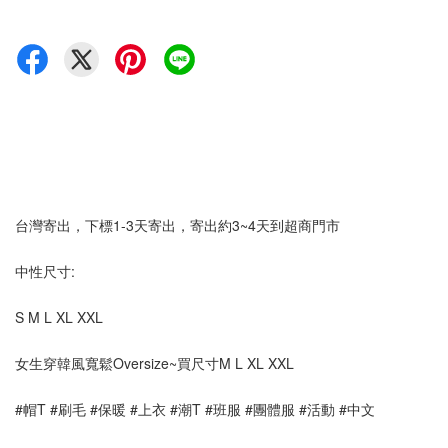
台灣寄出，下標1-3天寄出，寄出約3~4天到超商門市
中性尺寸:
S M L XL XXL
女生穿韓風寬鬆Oversize~買尺寸M L XL XXL
#帽T #刷毛 #保暖 #上衣 #潮T #班服 #團體服 #活動 #中文