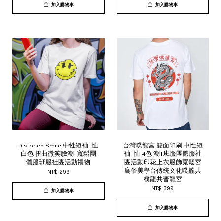
加入購物車
加入購物車
Distorted Smile 中性短袖T恤
台灣噗龍宮 雙面印刷 中性短
白色 扭曲微笑臉潮T寬鬆團
袖T恤 4色 潮T班服團體服社
體服班服社團活動禮物
團活動印花上衣服飾寬鬆宮
廟俗美學台傳統文化噗攏共
NT$ 299
樸龍共普龍宮
NT$ 399
加入購物車
加入購物車