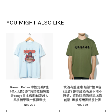
YOU MIGHT ALSO LIKE
Ramen Raider 中性短袖T恤
飲酒有益健康 短袖T恤 8色
7色 (現貨) 潮T寬鬆拉麵突襲
(現貨) 趣味紅酒滴酒不沾不
者Tokyo日本假面鹹蛋超人
勝酒力喜歡喝酒酒精流氓原
風格機甲戰士怪獸動漫
創潮T班服應酬團體服社團
NT$ 299
NT$ 399