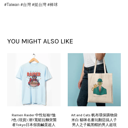
#Taiwan #台灣 #挺台灣 #棒球
YOU MIGHT ALSO LIKE
Ramen Raider 中性短袖T恤
Art and Cats 帆布環保購物袋
7色 (現貨) 潮T寬鬆拉麵突襲
米白 貓咪名畫玩翻惡搞人子
者Tokyo日本假面鹹蛋超人
男人之子戴黑帽的男人超現