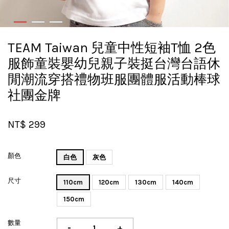
TEAM Taiwan 兒童中性短袖T恤 2色
服飾童裝嬰幼兒親子裝挺台灣台語休
閒潮流穿搭禮物班服團體服活動棒球
社團金牌
NT$ 299
顏色
白色
灰色
尺寸
110cm
120cm
130cm
140cm
150cm
數量
-
+