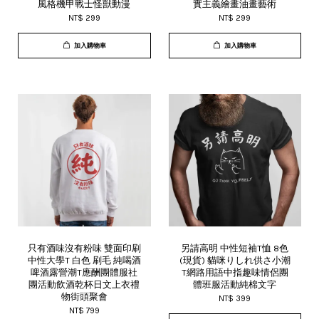
風格機甲戰士怪獸動漫
實主義繪畫油畫藝術
NT$ 299
NT$ 299
加入購物車
加入購物車
只有酒味沒有粉味 雙面印刷
另請高明 中性短袖T恤 8色
中性大學T 白色 刷毛 純喝酒
(現貨) 貓咪りしれ供さ小潮
啤酒露營潮T應酬團體服社
T網路用語中指趣味情侶團
團活動飲酒乾杯日文上衣禮
體班服活動純棉文字
物街頭聚會
NT$ 399
NT$ 799