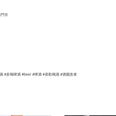
商門市
酒 #多喝啤酒 #beer #啤酒 #喜歡喝酒 #酒癮患者