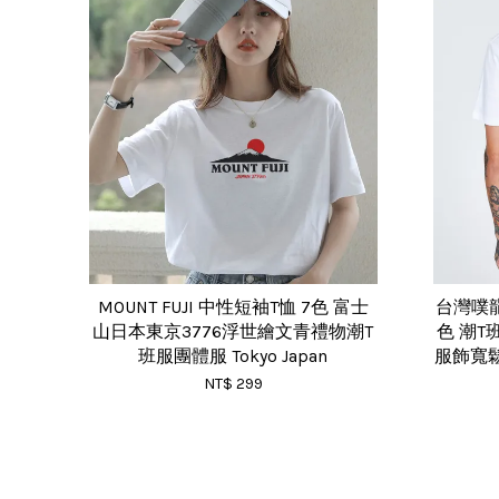
MOUNT FUJI 中性短袖T恤 7色 富士
台灣噗龍
山日本東京3776浮世繪文青禮物潮T
色 潮
班服團體服 Tokyo Japan
服飾寬
NT$ 299