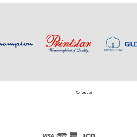
Contact us
Visa
Master
American
JCB