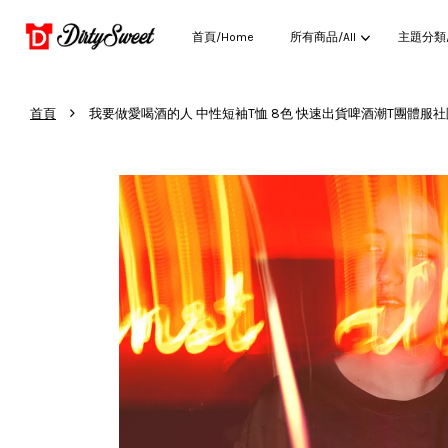
首頁/Home
所有商品/All
主題分類/C
›
首頁
我要做愛喝酒的人 中性短袖T恤 8色 快速出貨啤酒潮T團體