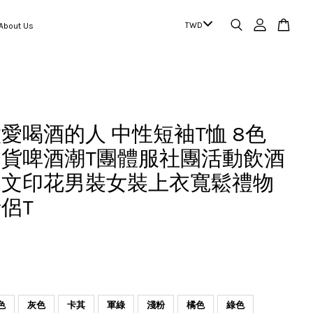
out Us
愛喝酒的人 中性短袖T恤 8色
貨啤酒潮T團體服社團活動飲酒
日文印花男裝女裝上衣寬鬆禮物
侶T
色
灰色
卡其
軍綠
淺粉
橘色
綠色