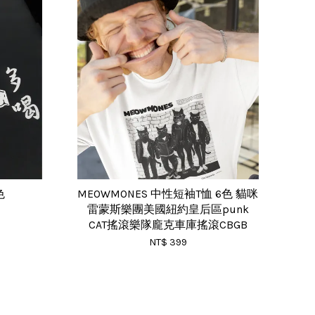
色
MEOWMONES 中性短袖T恤 6色 貓咪
雷蒙斯樂團美國紐約皇后區punk
CAT搖滾樂隊龐克車庫搖滾CBGB
NT$ 399