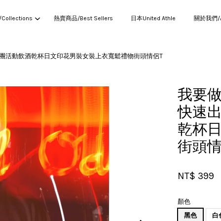
ollections
熱賣商品/Best Sellers
日本United Athle
關於我們/Ab
服社團活動飲酒乾杯日文印花男裝女裝上衣寬鬆禮物街頭情侶T
您的購物車目前還是空的。
我要做
快速出
繼續購物
乾杯
街頭情
NT$ 399
顏色
黑色
白