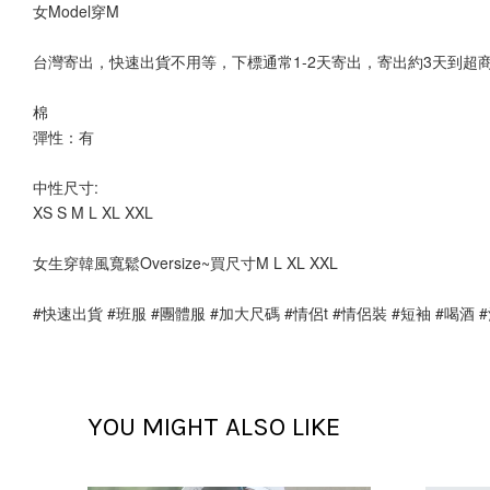
女Model穿M
台灣寄出，快速出貨不用等，下標通常1-2天寄出，寄出約3天到超
棉
彈性：有 
中性尺寸:
XS S M L XL XXL
女生穿韓風寬鬆Oversize~買尺寸M L XL XXL
#快速出貨 #班服 #團體服 #加大尺碼 #情侶t #情侶裝 #短袖 #喝酒 #
YOU MIGHT ALSO LIKE