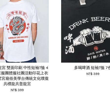
宮 雙面印刷 中性短袖T恤 4
多喝啤酒 短袖T恤 7
T班服團體服社團活動印花上衣
NT$ 399
鬆宮廟俗美學台傳統文化噗攏
共樸龍共普龍宮
NT$ 399