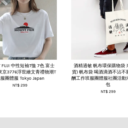
T FUJI 中性短袖T恤 7色 富士
酒精過敏 帆布環保購物袋 米
京3776浮世繪文青禮物潮T
貨) 帆布袋 喝酒滴酒不沾
服團體服 Tokyo Japan
酬工作班服團體服社團活動
包
NT$ 299
NT$ 299