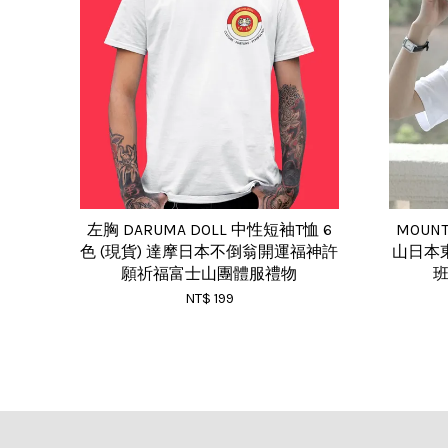
左胸 DARUMA DOLL 中性短袖T恤 6
MOUN
色 (現貨) 達摩日本不倒翁開運福神許
山日本東
願祈福富士山團體服禮物
班
NT$ 199