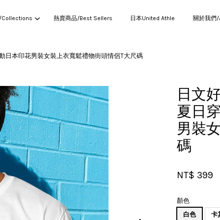
ollections
熱賣商品/Best Sellers
日本United Athle
關於我們/Ab
團活動日本印花男裝女裝上衣寬鬆禮物街頭情侶T大尺碼
您的購物車目前還是空的。
日文好
夏日穿
繼續購物
男裝女
碼
NT$ 399
顏色
白色
卡