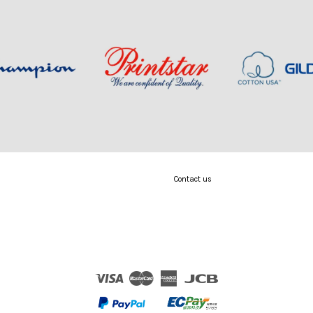
Contact us
Visa
Master
American
JCB
Express