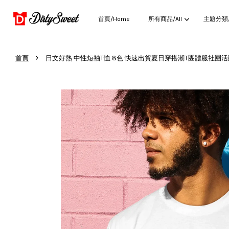
首頁/Home
所有商品/All
主題分類/C
›
首頁
日文好熱 中性短袖T恤 8色 快速出貨夏日穿搭潮T團體服社