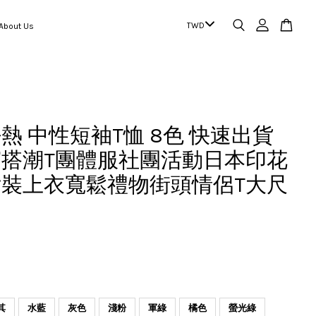
out Us
熱 中性短袖T恤 8色 快速出貨
搭潮T團體服社團活動日本印花
裝上衣寬鬆禮物街頭情侶T大尺
其
水藍
灰色
淺粉
軍綠
橘色
螢光綠