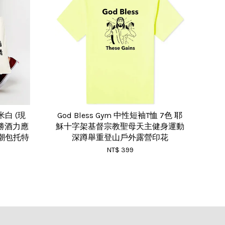
白 (現
God Bless Gym 中性短袖T恤 7色 耶
不勝酒力應
穌十字架基督宗教聖母天主健身運動
潮包托特
深蹲舉重登山戶外露營印花
NT$ 399