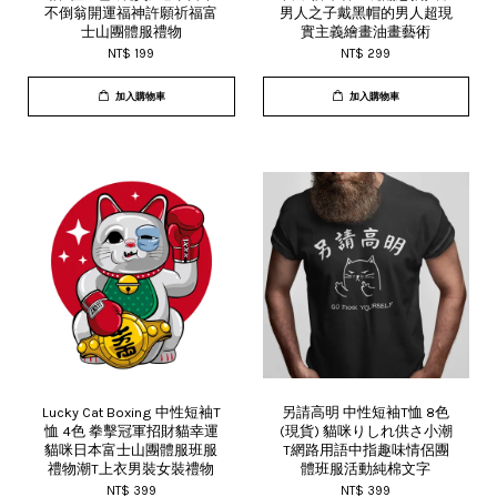
不倒翁開運福神許願祈福富
男人之子戴黑帽的男人超現
士山團體服禮物
實主義繪畫油畫藝術
NT$ 199
NT$ 299
加入購物車
加入購物車
Lucky Cat Boxing 中性短袖T
另請高明 中性短袖T恤 8色
恤 4色 拳擊冠軍招財貓幸運
(現貨) 貓咪りしれ供さ小潮
貓咪日本富士山團體服班服
T網路用語中指趣味情侶團
禮物潮T上衣男裝女裝禮物
體班服活動純棉文字
NT$ 399
NT$ 399