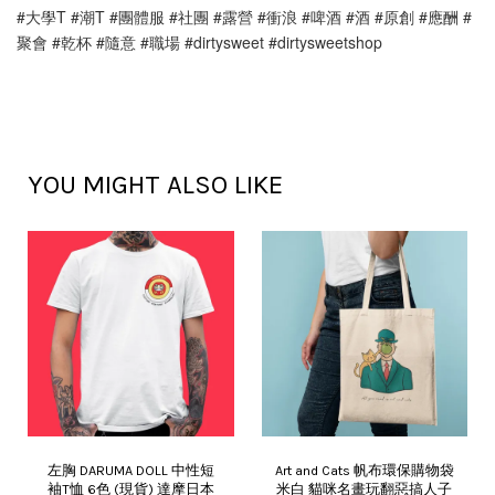
#大學T #潮T #團體服 #社團 #露營 #衝浪 #啤酒 #酒 #原創 #應酬 #
聚會 #乾杯 #隨意 #職場 #dirtysweet #dirtysweetshop
YOU MIGHT ALSO LIKE
左胸 DARUMA DOLL 中性短
Art and Cats 帆布環保購物袋
袖T恤 6色 (現貨) 達摩日本
米白 貓咪名畫玩翻惡搞人子