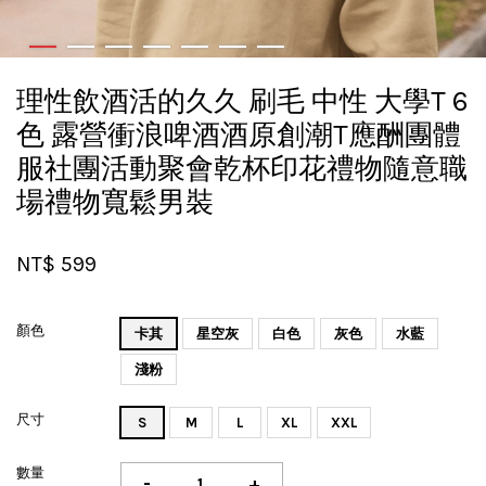
理性飲酒活的久久 刷毛 中性 大學T 6
色 露營衝浪啤酒酒原創潮T應酬團體
服社團活動聚會乾杯印花禮物隨意職
場禮物寬鬆男裝
NT$ 599
顏色
卡其
星空灰
白色
灰色
水藍
淺粉
尺寸
S
M
L
XL
XXL
數量
-
+