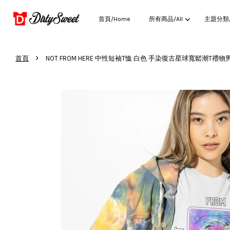
首頁/Home
所有商品/All
主題分類/C
›
首頁
NOT FROM HERE 中性短袖T恤 白色 手染復古星球寬鬆潮T禮