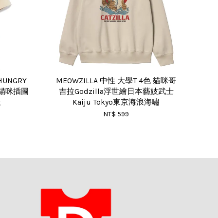
 HUNGRY
MEOWZILLA 中性 大學T 4色 貓咪哥
計貓咪插圖
吉拉Godzilla浮世繪日本藝妓武士
服
Kaiju Tokyo東京海浪海嘯
NT$ 599