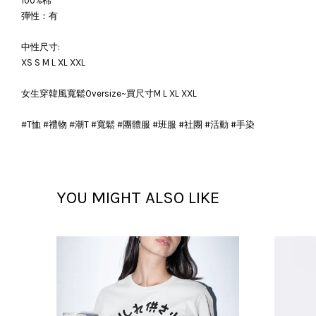
100%棉
彈性：有
中性尺寸:
XS S M L XL XXL
女生穿韓風寬鬆Oversize~買尺寸M L XL XXL
#T恤 #禮物 #潮T #寬鬆 #團體服 #班服 #社團 #活動 #手染
YOU MIGHT ALSO LIKE