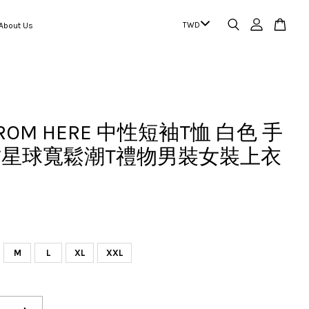
out Us
FROM HERE 中性短袖T恤 白色 手
星球寬鬆潮T禮物男裝女裝上衣
M
L
XL
XXL