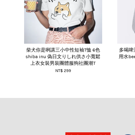
柴犬你是咧講三小中性短袖T恤 6色
多喝啤酒
shiba inu 偽日文りしれ供さ小寬鬆
用水b
上衣女裝男裝團體服狗社團潮T
NT$ 299