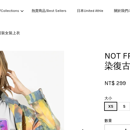
ollections
熱賣商品/Best Sellers
日本United Athle
關於我們/Ab
物男裝女裝上衣
您的購物車目前還是空的。
NOT 
染復古
繼續購物
NT$ 299
大小
XS
S
數量