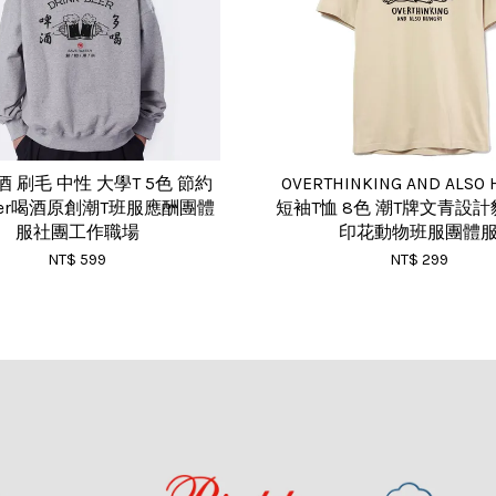
 刷毛 中性 大學T 5色 節約
OVERTHINKING AND ALSO
eer喝酒原創潮T班服應酬團體
短袖T恤 8色 潮T牌文青設
服社團工作職場
印花動物班服團體
NT$ 599
NT$ 299