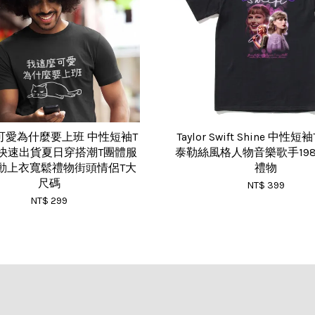
可愛為什麼要上班 中性短袖T
Taylor Swift Shine 中性
色 快速出貨夏日穿搭潮T團體服
泰勒絲風格人物音樂歌手19
動上衣寬鬆禮物街頭情侶T大
禮物
尺碼
NT$ 399
NT$ 299