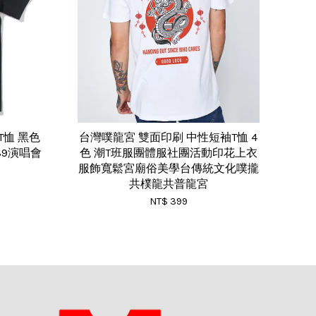
短袖T恤 黑色
台灣噗龍宮 雙面印刷 中性短袖T恤 4
89演唱會
色 潮T班服團體服社團活動印花上衣
服飾寬鬆宮廟俗美學台傳統文化噗攏
共樸龍共普龍宮
NT$ 399