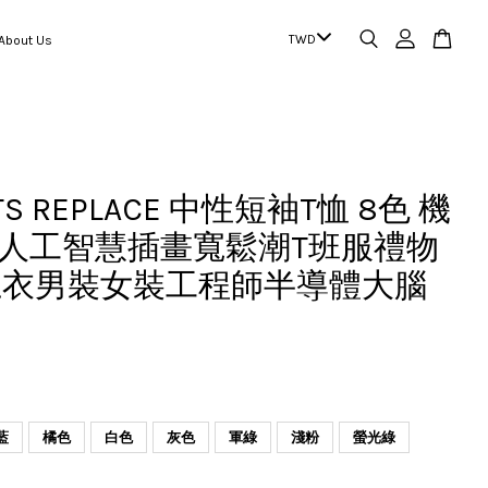
out Us
TS REPLACE 中性短袖T恤 8色 機
I人工智慧插畫寬鬆潮T班服禮物
上衣男裝女裝工程師半導體大腦
藍
橘色
白色
灰色
軍綠
淺粉
螢光綠