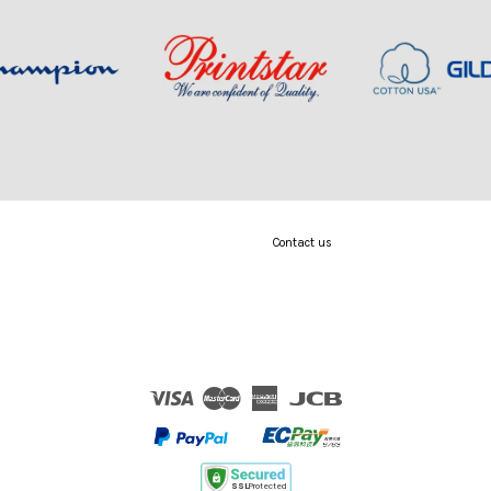
Contact us
Visa
Master
American
JCB
Express