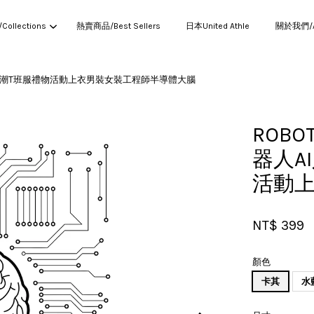
ollections
熱賣商品/Best Sellers
日本United Athle
關於我們/Ab
慧插畫寬鬆潮T班服禮物活動上衣男裝女裝工程師半導體大腦
您的購物車目前還是空的。
ROBO
器人A
繼續購物
活動
NT$ 399
顏色
卡其
水