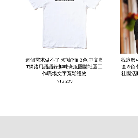
這個需求做不了 短袖T恤 8色 中文潮
我這麼
T網路用語語錄趣味班服團體社團工
恤 8
作職場文字寬鬆禮物
社團活
NT$ 299