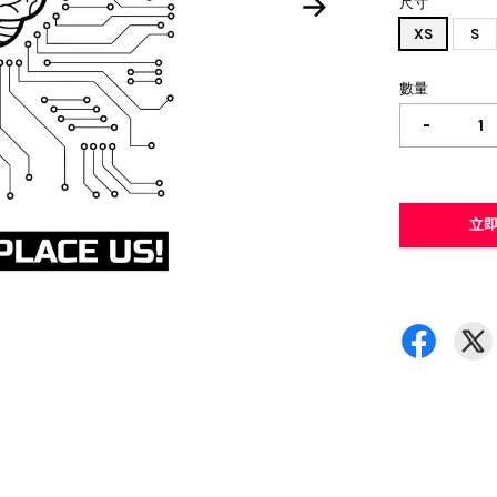
尺寸
XS
S
數量
-
立即