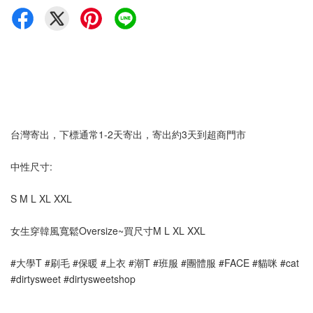
台灣寄出，下標通常1-2天寄出，寄出約3天到超商門市
中性尺寸:
S M L XL XXL
女生穿韓風寬鬆Oversize~買尺寸M L XL XXL
#大學T #刷毛 #保暖 #上衣 #潮T #班服 #團體服 #FACE #貓咪 #cat 
#dirtysweet #dirtysweetshop