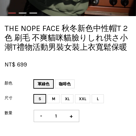
THE NOPE FACE 秋冬新色中性帽T 2
色 刷毛 不爽貓咪貓臉りしれ供さ小
潮T禮物活動男裝女裝上衣寬鬆保暖
NT$ 699
顏色
軍綠色
咖啡色
尺寸
S
M
XL
XXL
L
數量
-
+