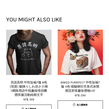
YOU MIGHT ALSO LIKE
另請高明 中性短袖T恤 8色
BAKED PURRFECT 中性短袖T
(現貨) 貓咪りしれ供さ小潮
恤 4色 喵貓咪吐司美式休閒
T網路用語中指趣味情侶團
潮流穿搭趣味禮物CAT
體班服活動純棉文字
NT$ 299
NT$ 399
加入購物車