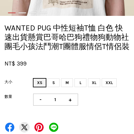
WANTED PUG 中性短袖T恤 白色 快
速出貨懸賞巴哥哈巴狗禮物狗動物社
團毛小孩法鬥潮T團體服情侶T情侶裝
NT$ 399
大小
XS
S
M
L
XL
XXL
數量
-
+