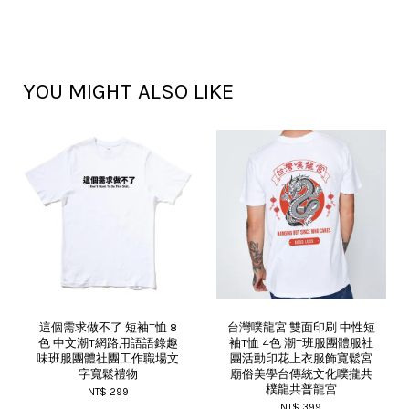
YOU MIGHT ALSO LIKE
這個需求做不了 短袖T恤 8
台灣噗龍宮 雙面印刷 中性短
色 中文潮T網路用語語錄趣
袖T恤 4色 潮T班服團體服社
味班服團體社團工作職場文
團活動印花上衣服飾寬鬆宮
字寬鬆禮物
廟俗美學台傳統文化噗攏共
樸龍共普龍宮
NT$ 299
NT$ 399