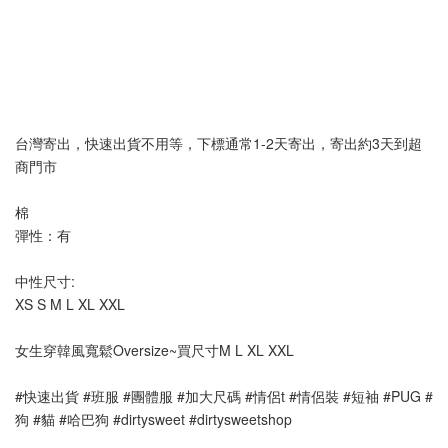
台灣寄出，快速出貨不用等，下標通常1-2天寄出，寄出約3天到超
商門市
棉
彈性：有 
中性尺寸:
XS S M L XL XXL
女生穿韓風寬鬆Oversize~買尺寸M L XL XXL
#快速出貨 #班服 #團體服 #加大尺碼 #情侶t #情侶裝 #短袖 #PUG #
狗 #貓 #哈巴狗 #dirtysweet #dirtysweetshop